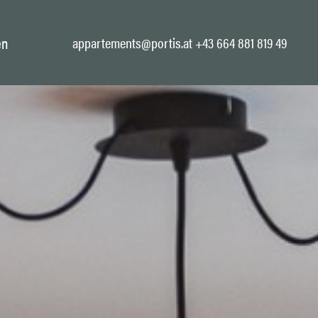
appartements@portis.at
+43 664 881 819 49
en